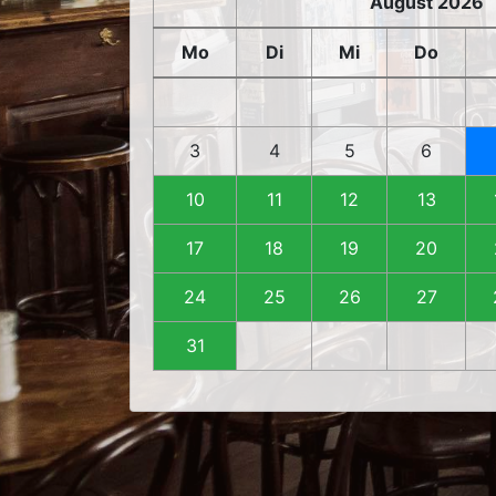
August 2026
Mo
Di
Mi
Do
3
4
5
6
10
11
12
13
17
18
19
20
24
25
26
27
31