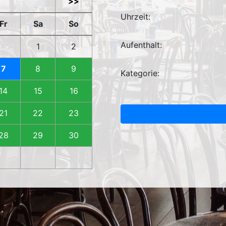
>>
Uhrzeit:
Fr
Sa
So
Aufenthalt:
1
2
7
8
9
Kategorie:
14
15
16
21
22
23
28
29
30