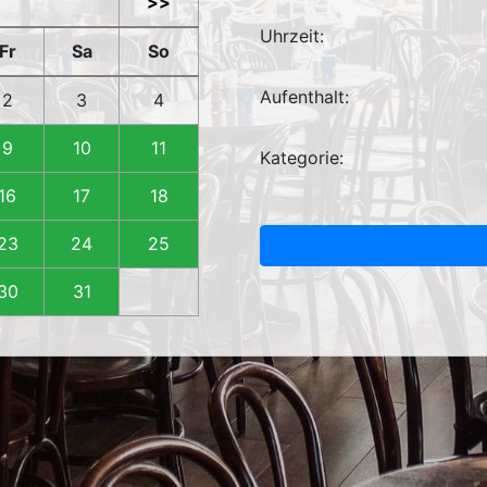
>>
Uhrzeit:
Fr
Sa
So
Aufenthalt:
2
3
4
9
10
11
Kategorie:
16
17
18
23
24
25
30
31