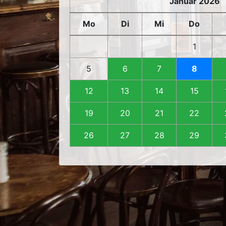
Januar 2026
Mo
Di
Mi
Do
1
5
6
7
8
12
13
14
15
19
20
21
22
26
27
28
29