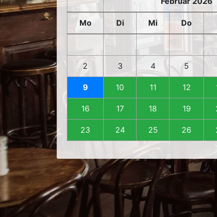
Februar 2026
Mo
Di
Mi
Do
2
3
4
5
9
10
11
12
16
17
18
19
23
24
25
26