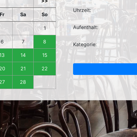
>>
Uhrzeit:
Fr
Sa
So
Aufenthalt:
1
6
7
8
Kategorie:
13
14
15
20
21
22
27
28