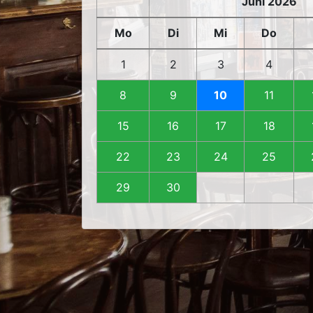
Juni 2026
Mo
Di
Mi
Do
1
2
3
4
8
9
10
11
15
16
17
18
22
23
24
25
29
30