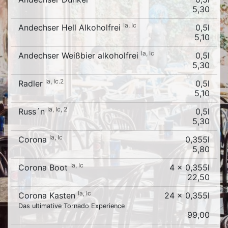
5,30
Ia, Ic
Andechser Hell Alkoholfrei
0,5l
5,10
Ia, Ic
Andechser Weißbier alkoholfrei
0,5l
5,30
Ia, Ic.2
Radler
0,5l
5,10
Ia, Ic, 2
Russ´n
0,5l
5,30
Ia, Ic
Corona
0,355l
5,80
Ia, Ic
Corona Boot
4 x 0,355l
22,50
Ia, Ic
Corona Kasten
24 x 0,355l
Das ultimative Tornado Experience
99,00