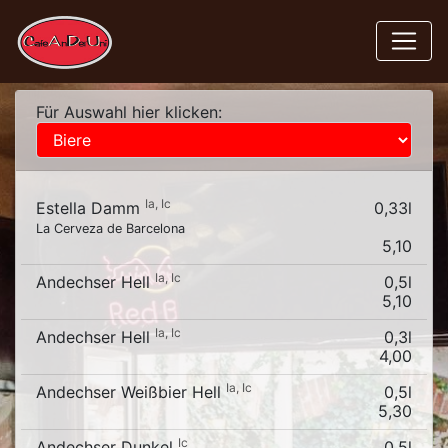
Für Auswahl hier klicken:
Ia, Ic
Estella Damm
0,33l
La Cerveza de Barcelona
5,10
Ia, Ic
Andechser Hell
0,5l
5,10
Ia, Ic
Andechser Hell
0,3l
4,00
Ia, Ic
Andechser Weißbier Hell
0,5l
5,30
Ic
Andechser Dunkel
0,5l