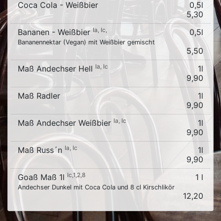
Coca Cola - Weißbier
0,5l
5,30
Ia, Ic,
Bananen - Weißbier
0,5l
Bananennektar (Vegan) mit Weißbier gemischt
5,50
Ia, Ic
Maß Andechser Hell
1l
9,90
Maß Radler
1l
9,90
Ia, Ic
Maß Andechser Weißbier
1l
9,90
Ia, Ic
Maß Russ´n
1l
9,90
Ic,1,2,8
Goaß Maß 1l
1 l
Andechser Dunkel mit Coca Cola und 8 cl Kirschlikör
12,20